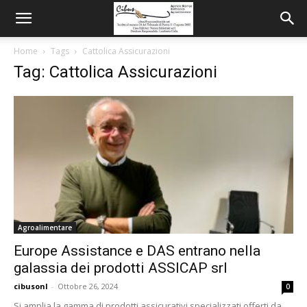
Home
Tags
Cattolica Assicurazioni
Tag: Cattolica Assicurazioni
Agroalimentare
Europe Assistance e DAS entrano nella
galassia dei prodotti ASSICAP srl
cibusonl
-
Ottobre 26, 2024
0
Si amplia la gamma di prodotti assicurativi specializzati offerti da