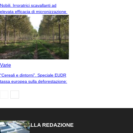
Nobili. Irroratrici scavallanti ad
elevata efficacia di micronizzazione
Varie
“Cereali e dintorni”. Speciale EUDR
tassa europea sulla deforestazione:
SCELTO DALLA REDAZIONE