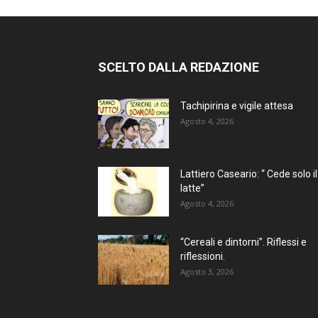
SCELTO DALLA REDAZIONE
Tachipirina e vigile attesa
Agosto 4, 2026
Lattiero Caseario: “ Cede solo il
latte”
Agosto 4, 2026
“Cereali e dintorni”. Riflessi e
riflessioni.
Agosto 3, 2026