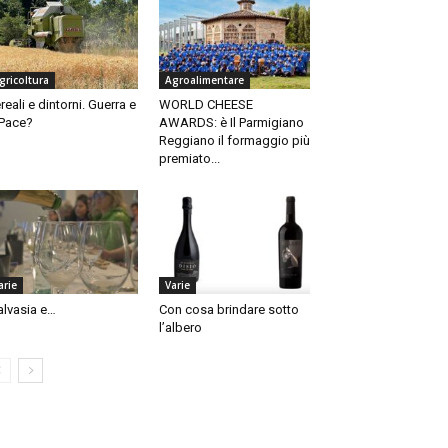
gricoltura
Agroalimentare
reali e dintorni. Guerra e
WORLD CHEESE
Pace?
AWARDS: è Il Parmigiano
Reggiano il formaggio più
premiato...
arie
Varie
lvasia e…
Con cosa brindare sotto
l’albero