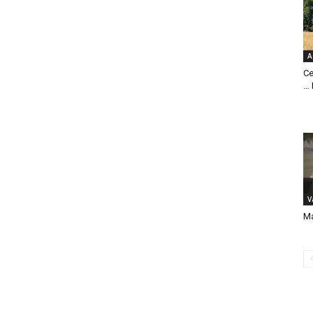
A
Ce
… 
V
Ma