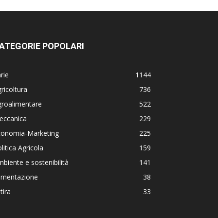
ATEGORIE POPOLARI
rie
1144
ricoltura
736
groalimentare
522
eccanica
229
conomia-Marketing
225
litica Agricola
159
biente e sostenibilità
141
limentazione
38
tira
33