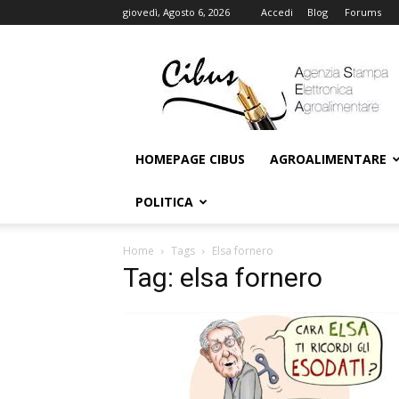
giovedì, Agosto 6, 2026
Accedi
Blog
Forums
Cibus
Online
HOMEPAGE CIBUS
AGROALIMENTARE
POLITICA
Home
Tags
Elsa fornero
Tag: elsa fornero