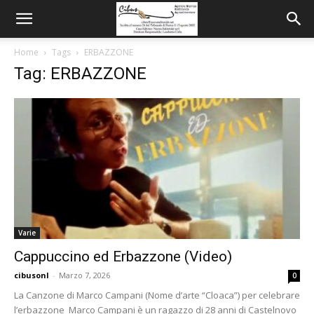
Home
Tags
ERBAZZONE
Tag: ERBAZZONE
Varie
Cappuccino ed Erbazzone (Video)
cibusonl
-
Marzo 7, 2026
0
La Canzone di Marco Campani (Nome d’arte “Cloaca”) per celebrare
l’erbazzone Marco Campani è un ragazzo di 28 anni di Castelnovo