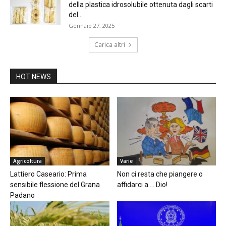
della plastica idrosolubile ottenuta dagli scarti
del...
Gennaio 27, 2025
Carica altri
HOT NEWS
Agricoltura
Varie
Lattiero Caseario: Prima
Non ci resta che piangere o
sensibile flessione del Grana
affidarci a … Dio!
Padano