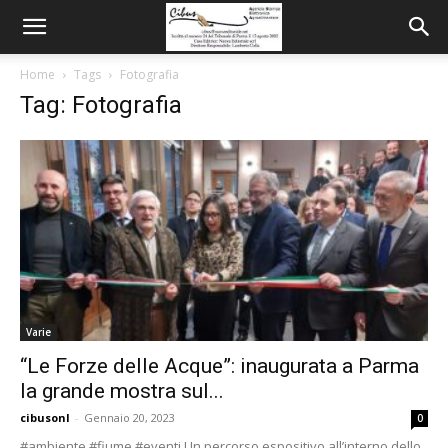
Home
Tags
Fotografia
Tag: Fotografia
Varie
“Le Forze delle Acque”: inaugurata a Parma
la grande mostra sul...
cibusonl
-
Gennaio 20, 2023
0
#ambiente #fiume #eventi Un percorso espositivo all’interno dello