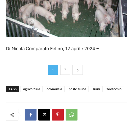
Di Nicola Comparato Felino, 12 aprile 2024 –
1
2
TAGS
agricoltura
economia
peste suina
suini
zootecnia