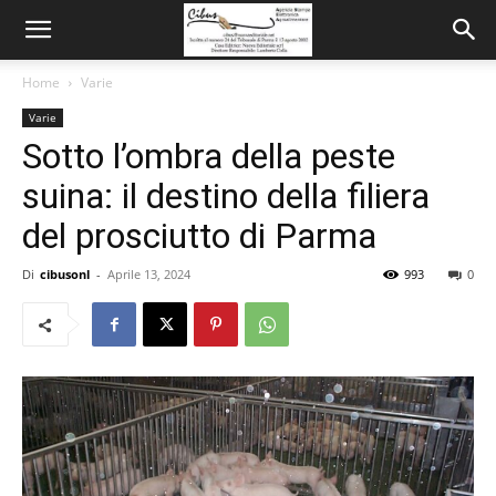
Home
Varie
Varie
Sotto l’ombra della peste
suina: il destino della filiera
del prosciutto di Parma
Di
cibusonl
-
Aprile 13, 2024
993
0