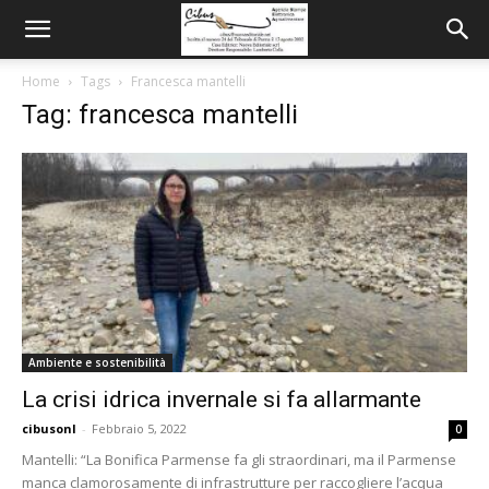
Home
Tags
Francesca mantelli
Tag: francesca mantelli
Ambiente e sostenibilità
La crisi idrica invernale si fa allarmante
cibusonl
-
Febbraio 5, 2022
0
Mantelli: “La Bonifica Parmense fa gli straordinari, ma il Parmense
manca clamorosamente di infrastrutture per raccogliere l’acqua