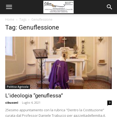
Home
Tags
Genuflessione
Tag: Genuflessione
Politica Agricola
L’ideologia “genuflessa”
cibusonl
-
Luglio 4, 2021
0
25esimo appuntamento con la rubrica "Dentro la Costituzione”
curata dal Professor Daniele Trabucco per gazzettadellemilia.it.