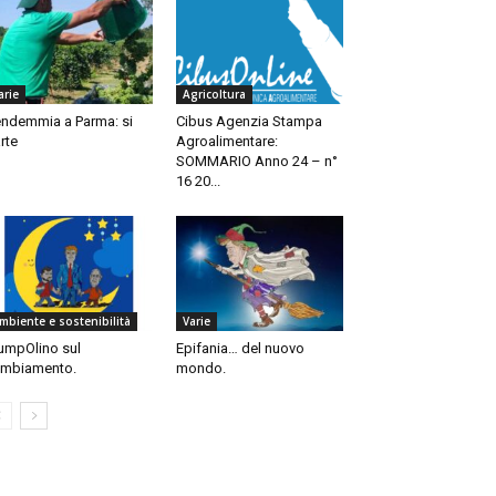
arie
Agricoltura
ndemmia a Parma: si
Cibus Agenzia Stampa
rte
Agroalimentare:
SOMMARIO Anno 24 – n°
16 20...
mbiente e sostenibilità
Varie
umpOlino sul
Epifania… del nuovo
mbiamento.
mondo.