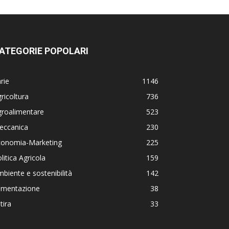
ATEGORIE POPOLARI
rie
1146
ricoltura
736
groalimentare
523
eccanica
230
conomia-Marketing
225
litica Agricola
159
biente e sostenibilità
142
limentazione
38
tira
33