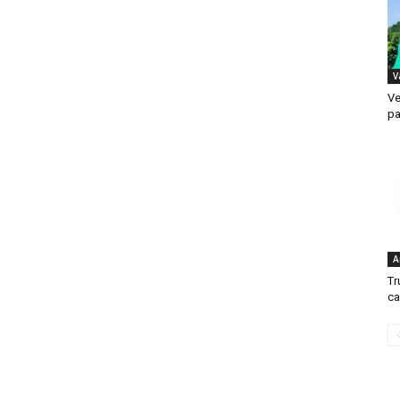
V
Ve
pa
A
Tr
ca