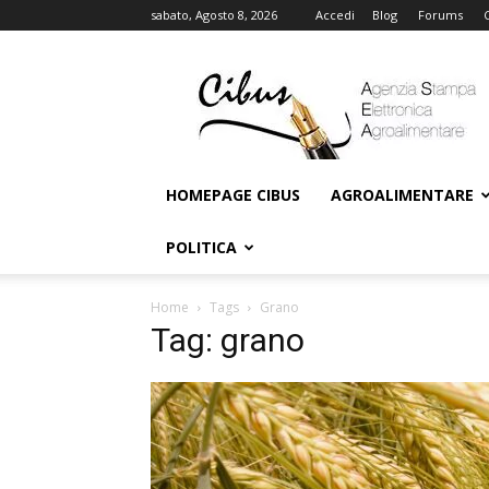
sabato, Agosto 8, 2026
Accedi
Blog
Forums
Cibus
Online
HOMEPAGE CIBUS
AGROALIMENTARE
POLITICA
Home
Tags
Grano
Tag: grano