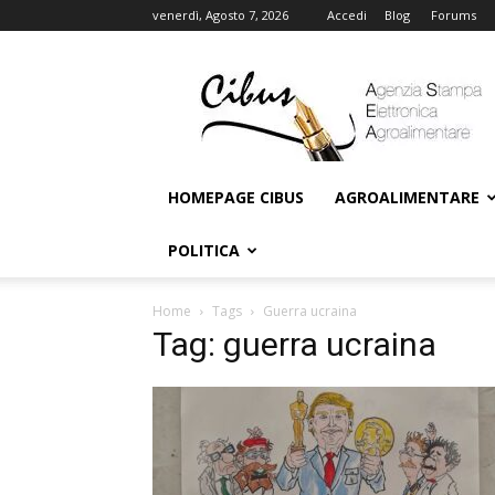
venerdì, Agosto 7, 2026
Accedi
Blog
Forums
Cibus
Online
HOMEPAGE CIBUS
AGROALIMENTARE
POLITICA
Home
Tags
Guerra ucraina
Tag: guerra ucraina