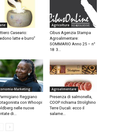
arie
Agricoltura
ttiero Caseario:
Cibus Agenzia Stampa
edono latte e burro”
Agroalimentare:
SOMMARIO Anno 25 – n°
18 3...
conomia-Marketing
Agroalimentare
 Parmigiano Reggiano
Presenza di salmonella,
otagonista con Whoopi
COOP richiama Strolghino
ldberg nelle nuove
Terre Ducali: ecco il
ntate di...
salame...