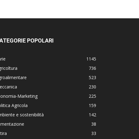
ATEGORIE POPOLARI
rie
1145
ricoltura
736
groalimentare
523
eccanica
230
conomia-Marketing
225
litica Agricola
159
biente e sostenibilità
142
limentazione
38
tira
33