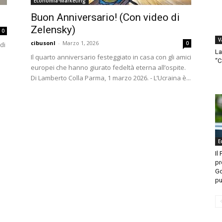
Economia-Marketing
Buon Anniversario! (Con video di
Zelensky)
0
V
cibusonl
-
Marzo 1, 2026
0
di
La
Il quarto anniversario festeggiato in casa con gli amici
“C
europei che hanno giurato fedeltà eterna all’ospite.
Di Lamberto Colla Parma, 1 marzo 2026. - L’Ucraina è...
E
Il
pr
Go
pu