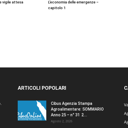
e vigile attesa
L’economia delle emergenze –
capitolo 1
ARTICOLI POPOLARI
C
.
Cibus Agenzia Stampa
Va
Agroalimentare: SOMMARIO
Ag
Anno 25 – n° 31 2...
Agosto 2, 2026
A