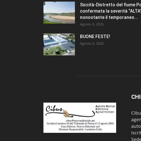
Siccità-Distretto del fiume P
confermata la severità “ALTA
nonostante il temporaneo...
Agosto 6, 2026
BUONE FESTE!
Agosto 6, 2026
CHI
Cibu
agen
auto
Iscr
Sede