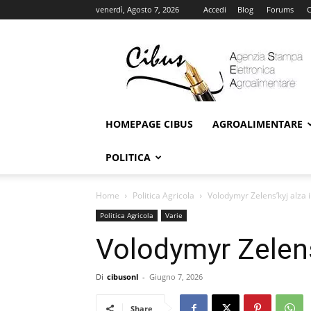
venerdì, Agosto 7, 2026
Accedi
Blog
Forums
C
Cibus
Online
HOMEPAGE CIBUS
AGROALIMENTARE
POLITICA
Home
Politica Agricola
Volodymyr Zelens’kyj alza il
Politica Agricola
Varie
Volodymyr Zelens’k
Di
cibusonl
-
Giugno 7, 2026
Share