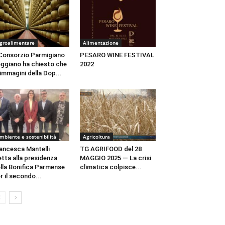
groalimentare
Alimentazione
 Consorzio Parmigiano
PESARO WINE FESTIVAL
ggiano ha chiesto che
2022
 immagini della Dop...
mbiente e sostenibilità
Agricoltura
ancesca Mantelli
TG AGRIFOOD del 28
etta alla presidenza
MAGGIO 2025 — La crisi
lla Bonifica Parmense
climatica colpisce...
r il secondo...