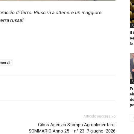
braccio di ferro. Riuscirà a ottenere un maggiore
terra russa?
A
Il
Re
le
 morali
A
Fr
el
de
pe
Articolo successivo
Cibus Agenzia Stampa Agroalimentare:
SOMMARIO Anno 25 – n° 23 7 giugno 2026