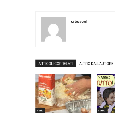
cibusonl
ARTICOLI CORRELATI
ALTRO DALL'AUTORE
Varie
satira