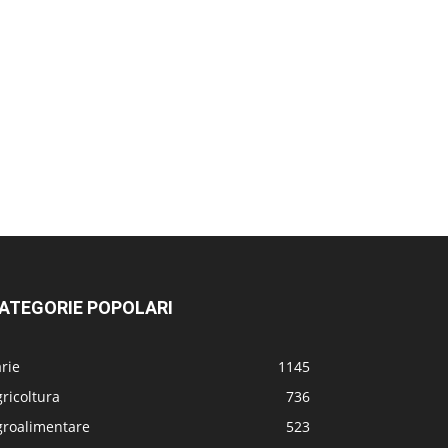
ATEGORIE POPOLARI
rie
1145
ricoltura
736
groalimentare
523