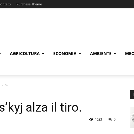
ontatti
Purchase Theme
AGRICOLTURA
ECONOMIA
AMBIENTE
MEC
 tiro.
yj alza il tiro.
1623
0