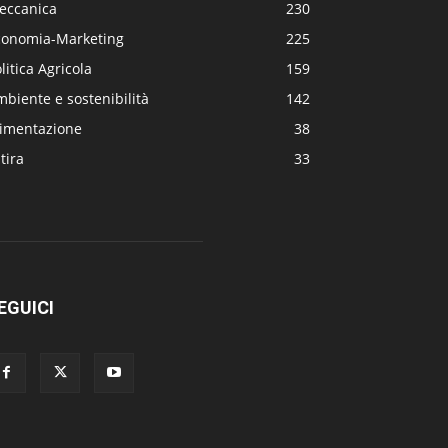
eccanica
230
conomia-Marketing
225
litica Agricola
159
biente e sostenibilità
142
limentazione
38
tira
33
EGUICI