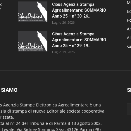
M
o:
Cibus Agenzia Stampa
”
Agroalimentare: SOMMARIO
E
Anno 25 – n° 30 26...
Po
Luglio 26, 2026
Am
Cibus Agenzia Stampa
A
Agroalimentare: SOMMARIO
Anno 25 – n° 29 19...
sa
Luglio 19, 2026
 SIAMO
S
s Agenzia Stampe Elettronica Agroalimentare è una
zia di stampa di Nuova Editoriale società cooperativa
rizzata.
itta al n° 24 del Tribunale di Parma il 13 agosto 2002.
 Legale: Via Sidney Sonnino, 35/a, 43126 Parma (PR)