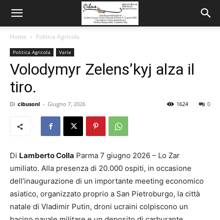
Home
Politica Agricola
Politica Agricola
Varie
Volodymyr Zelens’kyj alza il
tiro.
Di
cibusonl
-
Giugno 7, 2026
1624
0
Di
Lamberto Colla
Parma 7 giugno 2026 – Lo Zar
umiliato. Alla presenza di 20.000 ospiti, in occasione
dell’inaugurazione di un importante meeting economico
asiatico, organizzato proprio a San Pietroburgo, la città
natale di Vladimir Putin, droni ucraini colpiscono un
bacino navale militare e un deposito di carburante.