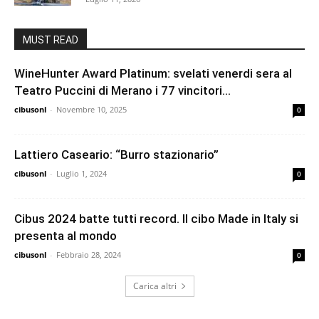
MUST READ
WineHunter Award Platinum: svelati venerdi sera al
Teatro Puccini di Merano i 77 vincitori...
cibusonl
-
Novembre 10, 2025
0
Lattiero Caseario: “Burro stazionario”
cibusonl
-
Luglio 1, 2024
0
Cibus 2024 batte tutti record. Il cibo Made in Italy si
presenta al mondo
cibusonl
-
Febbraio 28, 2024
0
Carica altri