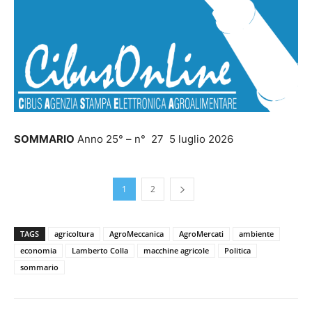
SOMMARIO
Anno 25° – n° 27 5 luglio 2026
1
2
TAGS
agricoltura
AgroMeccanica
AgroMercati
ambiente
economia
Lamberto Colla
macchine agricole
Politica
sommario