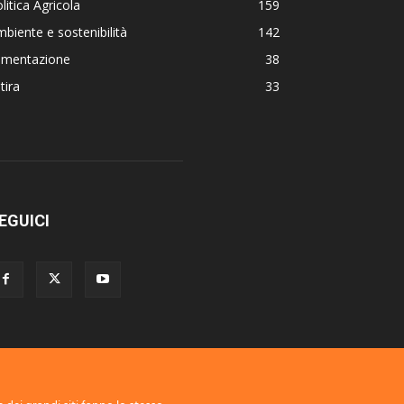
litica Agricola
159
biente e sostenibilità
142
limentazione
38
tira
33
EGUICI