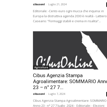
cibusonl
-
Luglio 21, 2024
Editoriale: -Cento euro ogni mucca che inquina: in
Europa la distruttiva agenda 2030 è realtà - Lattiero
Caseario: “Formaggi stabili e crema in risalita”...
Agricoltura
Cibus Agenzia Stampa
Agroalimentare: SOMMARIO Ann
23 – n° 27 7...
cibusonl
-
Luglio 7, 2024
Cibus Agenzia Stampa Agroalimentare: SOMMARIO
Anno 23 - n° 27 7 luglio 2024 - Editoriale: - Elezioni