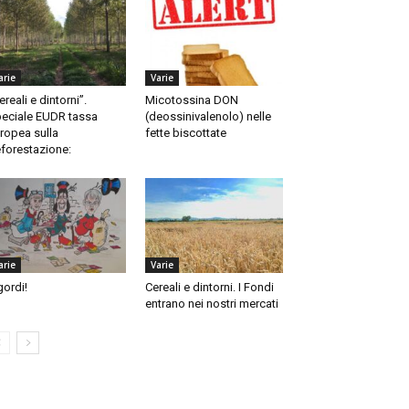
arie
Varie
ereali e dintorni”.
Micotossina DON
eciale EUDR tassa
(deossinivalenolo) nelle
ropea sulla
fette biscottate
forestazione:
arie
Varie
gordi!
Cereali e dintorni. I Fondi
entrano nei nostri mercati