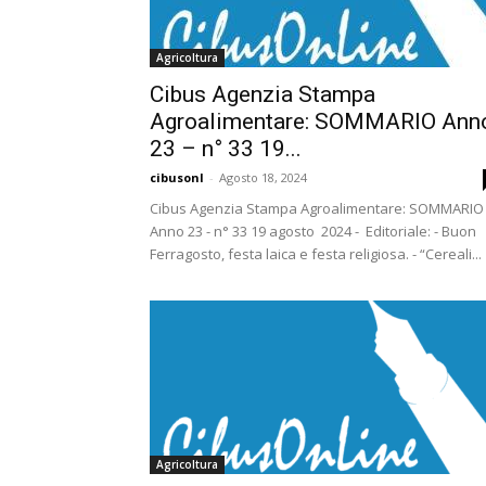
Agricoltura
Cibus Agenzia Stampa
Agroalimentare: SOMMARIO Ann
23 – n° 33 19...
cibusonl
-
Agosto 18, 2024
Cibus Agenzia Stampa Agroalimentare: SOMMARIO
Anno 23 - n° 33 19 agosto 2024 - Editoriale: - Buon
Ferragosto, festa laica e festa religiosa. - “Cereali...
Agricoltura