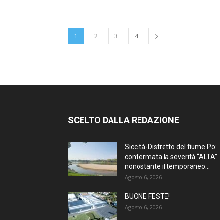
1
2
3
4
SCELTO DALLA REDAZIONE
Siccità-Distretto del fiume Po:
confermata la severità “ALTA”
nonostante il temporaneo...
Agosto 6, 2026
BUONE FESTE!
Agosto 6, 2026