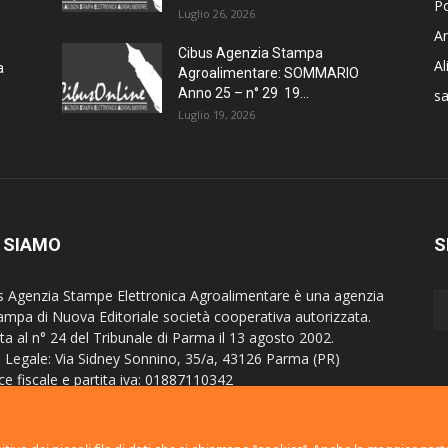
Po
Luglio 26, 2026
Am
Cibus Agenzia Stampa
A
a
Agroalimentare: SOMMARIO
Anno 25 – n° 29 19...
sa
Luglio 19, 2026
 SIAMO
S
s Agenzia Stampe Elettronica Agroalimentare è una agenzia
tampa di Nuova Editoriale società cooperativa autorizzata.
tta al n° 24 del Tribunale di Parma il 13 agosto 2002.
 Legale: Via Sidney Sonnino, 35/a, 43126 Parma (PR)
ce fiscale e partita iva: 01887110342
itta al Registro imprese di Parma al n° 24929
stro Operatori della Comunicazione - R.O.C. 4843