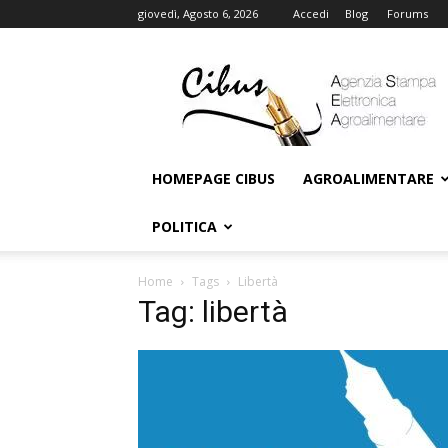
giovedì, Agosto 6, 2026
Accedi
Blog
Forums
Cibus
Online
HOMEPAGE CIBUS
AGROALIMENTARE
POLITICA
Home
Tags
Libertà
Tag: libertà