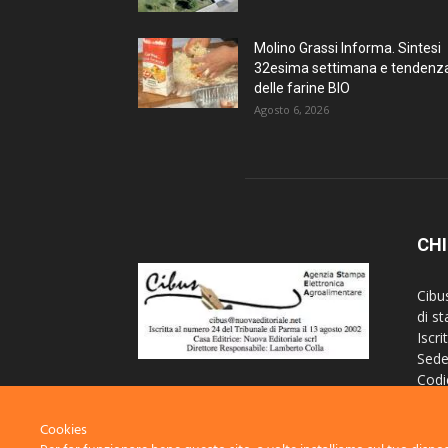
Molino Grassi Informa. Sintesi
32esima settimana e tendenz
delle farine BIO
Agosto 6, 2026
CHI
Cibu
di s
Iscri
Sede
Codi
Iscr
Regi
Cookies