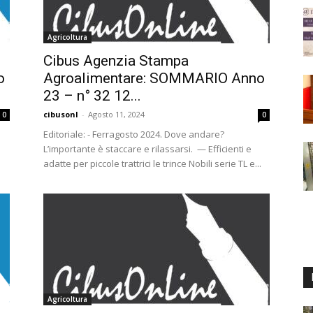
Agricoltura
Cibus Agenzia Stampa
o
Agroalimentare: SOMMARIO Anno
23 – n° 32 12...
cibusonl
-
Agosto 11, 2024
0
0
Editoriale: - Ferragosto 2024. Dove andare?
L’importante è staccare e rilassarsi. — Efficienti e
adatte per piccole trattrici le trince Nobili serie TL e...
Agricoltura