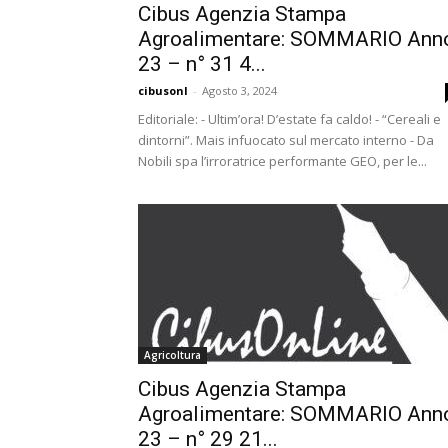
Cibus Agenzia Stampa
Agroalimentare: SOMMARIO Ann
23 – n° 31 4...
cibusonl
-
Agosto 3, 2024
Editoriale: - Ultim’ora! D’estate fa caldo! - “Cereali e
dintorni”. Mais infuocato sul mercato interno - Da
Nobili spa l’irroratrice performante GEO, per le...
Agricoltura
Cibus Agenzia Stampa
Agroalimentare: SOMMARIO Ann
23 – n° 29 21...