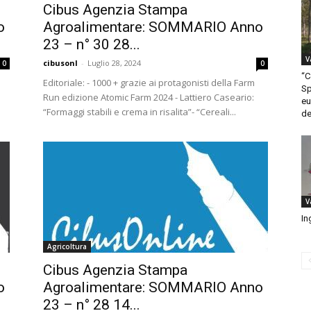
Cibus Agenzia Stampa
o
Agroalimentare: SOMMARIO Anno
23 – n° 30 28...
V
cibusonl
-
Luglio 28, 2024
0
0
“C
Editoriale: - 1000 + grazie ai protagonisti della Farm
Sp
Run edizione Atomic Farm 2024 - Lattiero Caseario:
eu
“Formaggi stabili e crema in risalita”- “Cereali...
de
V
In
Agricoltura
Cibus Agenzia Stampa
o
Agroalimentare: SOMMARIO Anno
23 – n° 28 14...