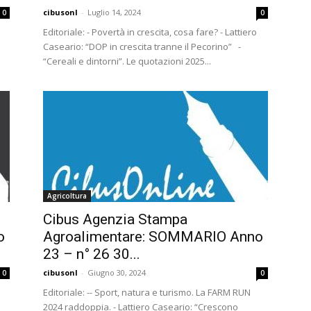
cibusonl
-
Luglio 14, 2024
0
0
Editoriale: - Povertà in crescita, cosa fare? - Lattiero
Caseario: “DOP in crescita tranne il Pecorino” -
“Cereali e dintorni”. Le quotazioni 2025...
Agricoltura
Cibus Agenzia Stampa
o
Agroalimentare: SOMMARIO Anno
23 – n° 26 30...
cibusonl
-
Giugno 30, 2024
0
0
Editoriale: -- Sport, natura e turismo. La FARM RUN
2024 raddoppia. - Lattiero Caseario: “Crescono