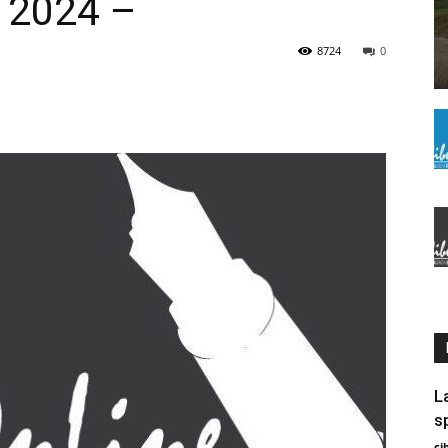
o 2024 –
8724
0
L
s
ci