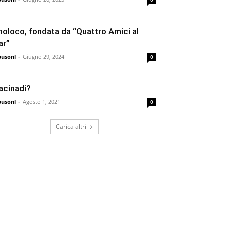
noloco, fondata da “Quattro Amici al
ar”
busonl
-
Giugno 29, 2024
0
acinadi?
busonl
-
Agosto 1, 2021
0
Carica altri