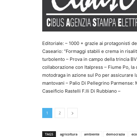
Editoriale: – 1000 + grazie ai protagonisti 
Caseario: “Formaggi stabili e crema in risali
turbolento – Prova in campo della trincia BV
collaborazione con Italpress – Fiume Po, la d
motodraga in azione sul Po per assicurare la 
mantovani – Palio Di Pellegrino Parmense: 
Caseificio Rastelli F.lli Di Rubbiano –
1
2
TAGS
agricoltura
ambiente
democrazia
ec