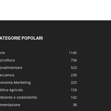
ATEGORIE POPOLARI
rie
1145
ricoltura
736
groalimentare
523
eccanica
230
conomia-Marketing
225
litica Agricola
159
biente e sostenibilità
142
limentazione
38