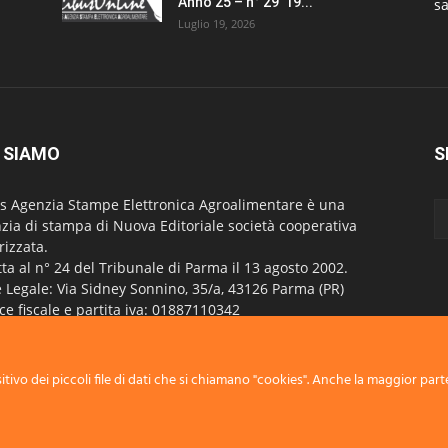
Anno 25 – n° 29 19...
sa
Luglio 19, 2026
 SIAMO
S
s Agenzia Stampe Elettronica Agroalimentare è una
zia di stampa di Nuova Editoriale società cooperativa
rizzata.
itta al n° 24 del Tribunale di Parma il 13 agosto 2002.
 Legale: Via Sidney Sonnino, 35/a, 43126 Parma (PR)
ce fiscale e partita iva: 01887110342
itta al Registro imprese di Parma al n° 24929
stro Operatori della Comunicazione - R.O.C. 4843
tivo dei piccoli file di dati che si chiamano "cookies". Anche la maggior parte
attaci:
info@nuovaeditoriale.net