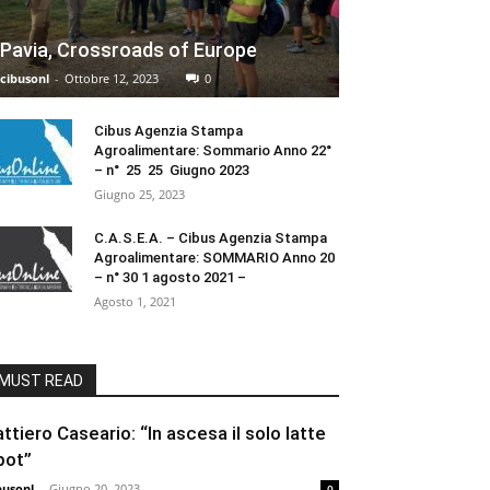
Pavia, Crossroads of Europe
cibusonl
-
Ottobre 12, 2023
0
Cibus Agenzia Stampa
Agroalimentare: Sommario Anno 22°
– n° 25 25 Giugno 2023
Giugno 25, 2023
C.A.S.E.A. – Cibus Agenzia Stampa
Agroalimentare: SOMMARIO Anno 20
– n° 30 1 agosto 2021 –
Agosto 1, 2021
MUST READ
attiero Caseario: “In ascesa il solo latte
pot”
busonl
-
Giugno 20, 2023
0