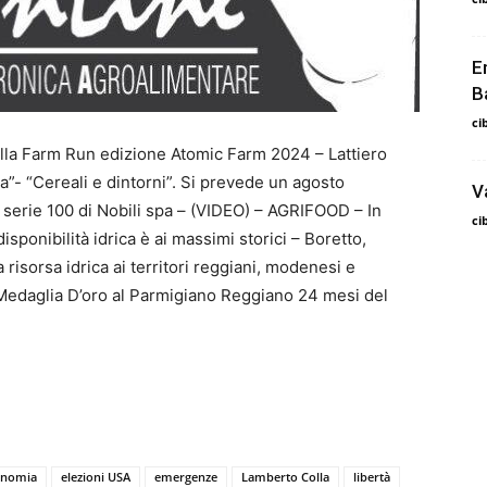
E
B
ci
della Farm Run edizione Atomic Farm 2024 – Lattiero
ta”- “Cereali e dintorni”. Si prevede un agosto
V
 serie 100 di Nobili spa – (VIDEO) – AGRIFOOD – In
ci
isponibilità idrica è ai massimi storici – Boretto,
risorsa idrica ai territori reggiani, modenesi e
Medaglia D’oro al Parmigiano Reggiano 24 mesi del
onomia
elezioni USA
emergenze
Lamberto Colla
libertà