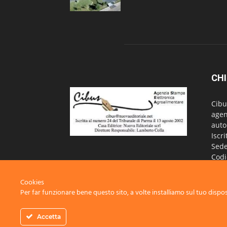
CHI
Cibu
agen
auto
Iscr
Sede
Codi
Iscr
Regi
Cookies
Per far funzionare bene questo sito, a volte installiamo sul tuo disposi
Cont
Accetta