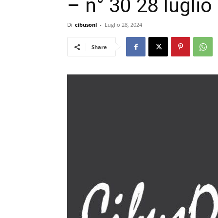
– n° 30 28 lugli
Di
cibusonl
-
Luglio 28, 2024
Share