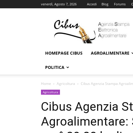
venerdì, Agosto 7, 2026
Accedi
Blog
Forums
C
Cibus
Online
HOMEPAGE CIBUS
AGROALIMENTARE
POLITICA
Home
Agricoltura
Cibus Agenzia Stampa Agroalime
Agricoltura
Cibus Agenzia 
Agroalimentare