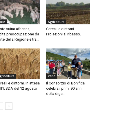
arie
Agricoltura
ste suina africana,
Cereali e dintorni.
lta preoccupazione da
Proiezioni al ribasso.
rte della Regione e tra...
gricoltura
Varie
reali e dintorni. In attesa
Il Consorzio di Bonifica
ll’USDA del 12 agosto
celebra i primi 90 anni
della diga...