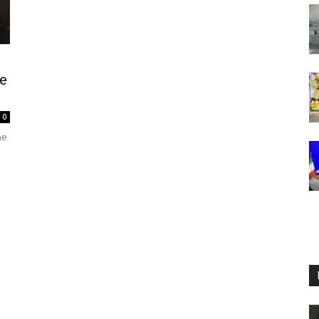
ue
0
me
a