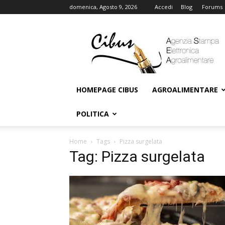
domenica, Agosto 9, 2026
Accedi
Blog
Forums
Cibus
Online
HOMEPAGE CIBUS
AGROALIMENTARE
POLITICA
Home
Tags
Pizza surgelata
Tag: Pizza surgelata