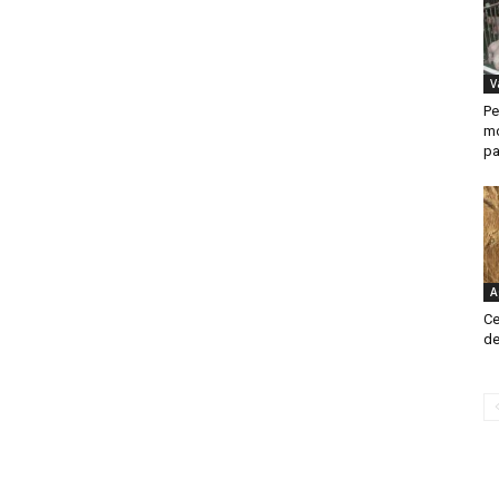
V
Pe
mo
pa
A
Ce
de