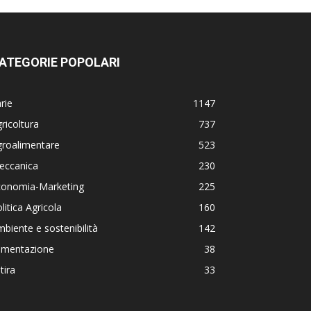
ATEGORIE POPOLARI
rie
1147
ricoltura
737
groalimentare
523
eccanica
230
conomia-Marketing
225
litica Agricola
160
biente e sostenibilità
142
limentazione
38
tira
33