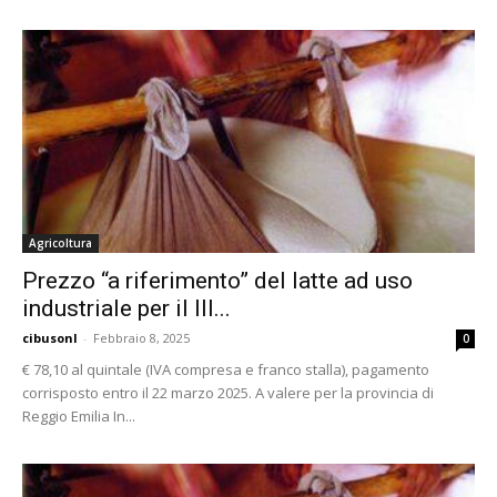
Agricoltura
Prezzo “a riferimento” del latte ad uso
industriale per il III...
cibusonl
-
Febbraio 8, 2025
0
€ 78,10 al quintale (IVA compresa e franco stalla), pagamento
corrisposto entro il 22 marzo 2025. A valere per la provincia di
Reggio Emilia In...