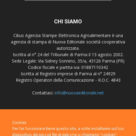
CHI SIAMO
Cibus Agenzia Stampe Elettronica Agroalimentare è una
agenzia di stampa di Nuova Editoriale società cooperativa
autorizzata.
Iscritta al n° 24 del Tribunale di Parma il 13 agosto 2002.
Sede Legale: Via Sidney Sonnino, 35/a, 43126 Parma (PR)
Codice fiscale e partita iva: 01887110342
Iscritta al Registro imprese di Parma al n° 24929
Registro Operatori della Comunicazione - R.O.C. 4843
Contattaci:
info@nuovaeditoriale.net
SEGUICI
Cookies
Per far funzionare bene questo sito, a volte installiamo sul tuo
dispositivo dei piccoli file di dati che si chiamano "cookies".