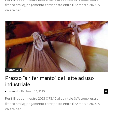
franco stalla), pagamento corrisposto entro il 22 marzo 2025. A
valere per...
Agricoltura
Prezzo “a riferimento” del latte ad uso
industriale
cibusonl
-
Febbraio 15, 2025
0
Per il III quadrimestre 2023 € 78,10 al quintale (IVA compresa e
franco stalla), pagamento corrisposto entro il 22 marzo 2025. A
valere per...