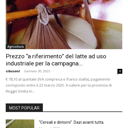
Agricoltura
Prezzo “a riferimento” del latte ad uso
industriale per la campagna...
cibusonl
-
Gennaio 30, 2025
0
€ 78,10 al quintale (IVA compresa e franco stalla), pagamento
corrisposto entro il 22 marzo 2025. A valere per la provincia di
Reggio Emilia In...
MOST POPULAR
“Cereali e dintorni”. Dazi avanti tutta.