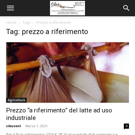
Home
Tags
Prezzo a riferimento
Tag: prezzo a riferimento
Agricoltura
Prezzo “a riferimento” del latte ad uso
industriale
cibusonl
-
Marzo 1, 2025
0
Per il III quadrimestre 2023 € 78,10 al quintale (IVA compresa e