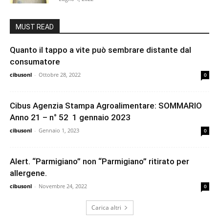
MUST READ
Quanto il tappo a vite può sembrare distante dal
consumatore
cibusonl
-
Ottobre 28, 2022
0
Cibus Agenzia Stampa Agroalimentare: SOMMARIO
Anno 21 – n° 52 1 gennaio 2023
cibusonl
-
Gennaio 1, 2023
0
Alert. “Parmigiano” non “Parmigiano” ritirato per
allergene.
cibusonl
-
Novembre 24, 2022
0
Carica altri