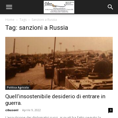
Home
Tags
Sanzioni a Russia
Tag: sanzioni a Russia
Politica Agricola
Quell’insostenibile desiderio di entrare in
guerra.
cibusonl
-
Aprile 9, 2022
0
L'espulsione dei diplomatici russi, ai quali ha fatto seguito la