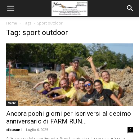
Home
Tags
Sport outdoor
Tag: sport outdoor
Varie
Ancora pochi giorni per iscriversi al decimo
anniversario di FARM RUN...
cibusonl
-
Luglio 6, 2025
0
All’insegna del divertimento. Sport, amicizia e la corsa sarà solo