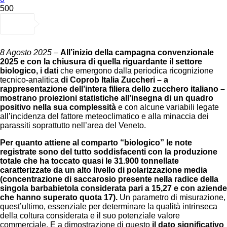
500
8 Agosto 2025 –
All’inizio della campagna convenzionale
2025 e con la chiusura di quella riguardante il settore
biologico,
i dati
che emergono dalla periodica ricognizione
tecnico-analitica
di Coprob Italia Zuccheri – a
rappresentazione dell’intera filiera dello zucchero italiano –
mostrano proiezioni statistiche all’insegna di un quadro
positivo nella sua complessità
e con alcune variabili legate
all’incidenza del fattore meteoclimatico e alla minaccia dei
parassiti soprattutto nell’area del Veneto.
Per quanto attiene al comparto “biologico” le note
registrate sono del tutto soddisfacenti con la produzione
totale che ha toccato quasi le 31.900 tonnellate
caratterizzate da un alto livello di polarizzazione media
(concentrazione di saccarosio presente nella radice della
singola barbabietola considerata pari a 15,27 e con aziende
che hanno superato quota 17).
Un parametro di misurazione,
quest’ultimo, essenziale per determinare la qualità intrinseca
della coltura considerata e il suo potenziale valore
commerciale. E a dimostrazione di questo
il dato significativo