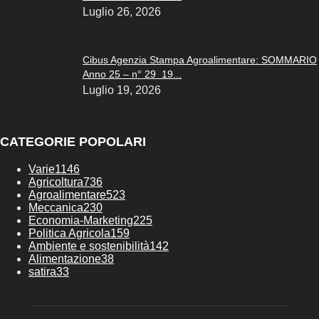
Luglio 26, 2026
Cibus Agenzia Stampa Agroalimentare: SOMMARIO
Anno 25 – n° 29 19...
Luglio 19, 2026
CATEGORIE POPOLARI
Varie
1146
Agricoltura
736
Agroalimentare
523
Meccanica
230
Economia-Marketing
225
Politica Agricola
159
Ambiente e sostenibilità
142
Alimentazione
38
satira
33