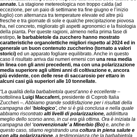
annate.
La stagione metereologica non troppo calda (ad
eccezione, per un paio di settimane tra fine giugno e l’inizio
luglio) con alternanza tra temperature elevate ed altre più
fresche e tra giornate di sole e qualche precipitazione piovosa
ha, nel concreto, migliorato gli aspetti agronomici e la fisiologia
della pianta. Per queste ragioni, almeno nella prima fase di
estirpo,
le barbabietole da zucchero hanno mostrato
caratteristiche organolettiche migliori rispetto al 2024 ed in
generale un buon contenuto zuccherino (tornato a valori
storici)
ed un apparato fogliare equilibrato. Anche in questo
caso il risultato arriva dai numeri emersi con
una resa media
in linea con gli anni precedenti, ma con una polarizzazione
media superiore agli ultimi anni di coltivazione e, ancora
più evidente, con delle rese di saccarosio per ettaro in
alcuni casi già superiori alle 10 tonnellate.
“La qualità della barbabietola quest’anno è eccellente
–
sottolinea
Luigi Maccaferri,
presidente di Coprob Italia
Zuccheri –
. Abbiamo grande soddisfazione per i risultati della
campagna del
‘biologico’,
che si è già conclusa e nella quale
abbiamo riscontrato
alti livelli di polarizzazione,
addirittura
meglio dello scorso anno, in cui era già ottima. Ora è iniziata la
campagna del
‘convenzionale’ a Minerbio (Bo)
e, anche in
questo caso, stiamo registrando una
coltura in piena salute e
con alta polarizzazione,
a testimonianza che la barbabietola