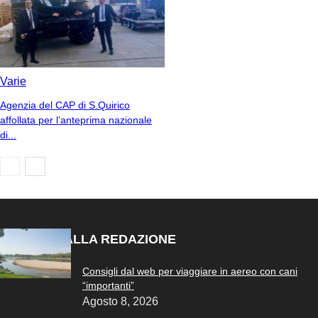
Varie
Agenzia del CAP di S.Quirico
affollata per l’anteprima nazionale
di...
SCELTO DALLA REDAZIONE
Consigli dal web per viaggiare in aereo con cani
“importanti”
Agosto 8, 2026