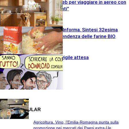
Consigli dal web per viaggiare in aereo con
cani “importanti”
Molino Grassi Informa. Sintesi 32esima
settimana e tendenza delle farine BIO
Varie
Tachipirina e vigile attesa
Varie
satira
MOST POPULAR
Agricoltura. Vino, l’Emilia-Romagna punta sulla
promozione nei mercati dei Paesi extra-Ue