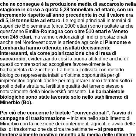
che ne consegue è la produzione media di saccarosio nella
stagione in corso a quota 5,28 tonnellate ad ettaro, con un
incremento rispetto all’anno precedente in cui il valore era
di 5,19 tonnellate ad ettaro.
Le regioni principali in termini di
superficie Bio seminate (circa 1000 ettari) sono risultate anche
quest’anno
Emilia-Romagna con oltre 510 ettari e Veneto
con 245 ettari,
ma vanno evidenziati gli indici prestazionali
anche nel Nordovest dove le aziende agricole di
Piemonte e
Lombardia hanno ottenuto risultati decisamente
interessanti, sia come polarizzazione che di resa di
saccarosio
, evidenziando così la buona attitudine anche di
questi comprensori ad accogliere favorevolmente la
barbabietola da zucchero. La bietola coltivata con metodo
biologico rappresenta infatti un’ottima opportunità per gli
imprenditori agricoli anche per migliorare i loro i territori sotto il
profilo della struttura, fertilità e qualità del terreno stesso e
naturalmente della biodiversità presente.
Le barbabietole
biologiche sono state lavorate solo nello stabilimento di
Minerbio (Bo).
Per ciò che concerne le bietole “convenzionali”, l’avvio di
campagna di trasformazione
– iniziata nello stabilimento di
Minerbio con la ricezione dei conferimenti agricoli e avvio delle
fasi di trasformazione da circa tre settimane –
si presenta
tendenzialmente positivo rispetto alla media delle ultime tre