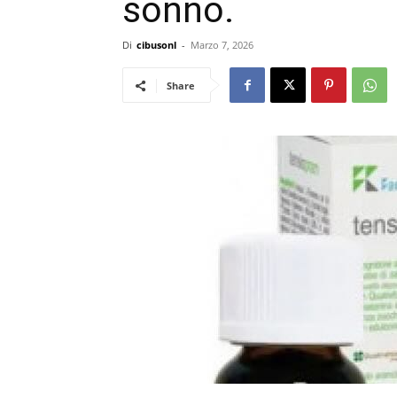
sonno.
Di
cibusonl
-
Marzo 7, 2026
Share