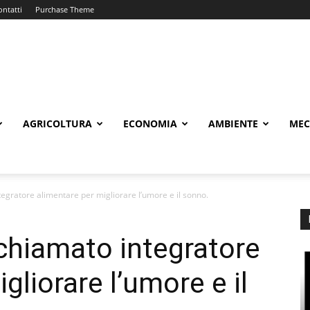
ontatti
Purchase Theme
AGRICOLTURA
ECONOMIA
AMBIENTE
MEC
ntegratore alimentare per migliorare l’umore e il sonno.
ichiamato integratore
gliorare l’umore e il