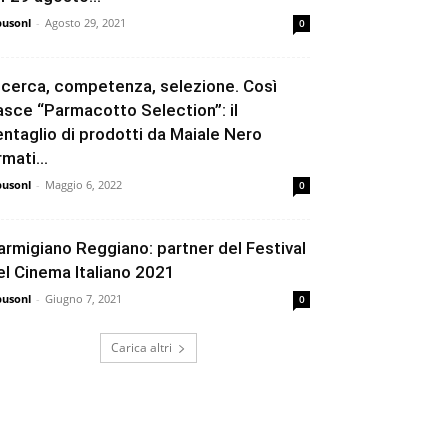
busonl
-
Agosto 29, 2021
0
icerca, competenza, selezione. Così
asce “Parmacotto Selection”: il
entaglio di prodotti da Maiale Nero
rmati...
busonl
-
Maggio 6, 2022
0
armigiano Reggiano: partner del Festival
el Cinema Italiano 2021
busonl
-
Giugno 7, 2021
0
Carica altri