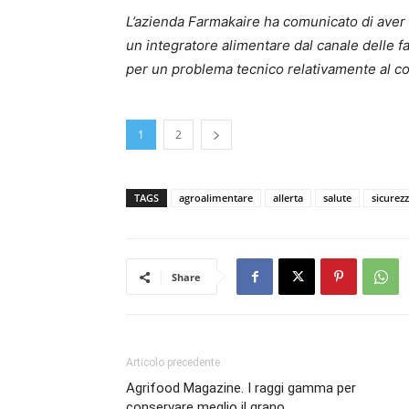
L’azienda Farmakaire ha comunicato di aver di
un integratore alimentare dal canale delle fa
per un problema tecnico relativamente al c
1
2
TAGS
agroalimentare
allerta
salute
sicurez
Share
Articolo precedente
Agrifood Magazine. I raggi gamma per
conservare meglio il grano