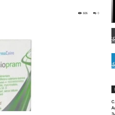
606
0
C
A
3