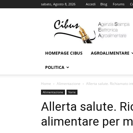
sabato, Agosto 8, 2026
Accedi
Blog
Forums
C
Cibus
Online
HOMEPAGE CIBUS
AGROALIMENTARE
POLITICA
Home
Alimentazione
Allerta salute. Richiamato i
Alimentazione
Varie
Allerta salute. R
alimentare per mi