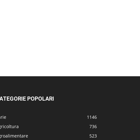
ATEGORIE POPOLARI
rie
1146
ricoltura
736
groalimentare
523