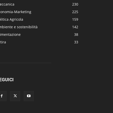
eccanica
230
conomia-Marketing
225
litica Agricola
159
biente e sostenibilità
142
limentazione
38
tira
33
EGUICI