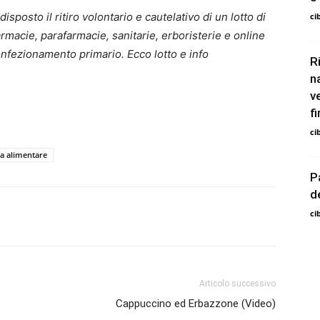
sposto il ritiro volontario e cautelativo di un lotto di
ci
rmacie, parafarmacie, sanitarie, erboristerie e online
onfezionamento primario. Ecco lotto e info
R
n
v
fi
ci
za alimentare
P
d
ci
Articolo successivo
Cappuccino ed Erbazzone (Video)