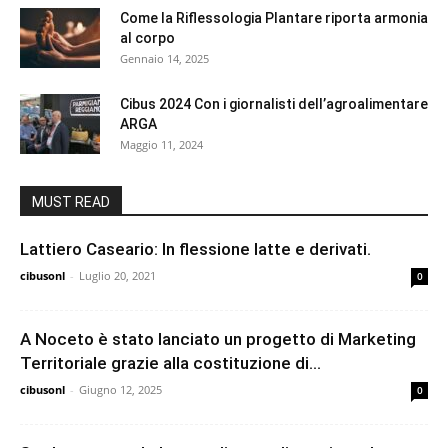
Come la Riflessologia Plantare riporta armonia
al corpo
Gennaio 14, 2025
Cibus 2024 Con i giornalisti dell’agroalimentare
ARGA
Maggio 11, 2024
MUST READ
Lattiero Caseario: In flessione latte e derivati.
cibusonl
-
Luglio 20, 2021
0
A Noceto è stato lanciato un progetto di Marketing
Territoriale grazie alla costituzione di...
cibusonl
-
Giugno 12, 2025
0