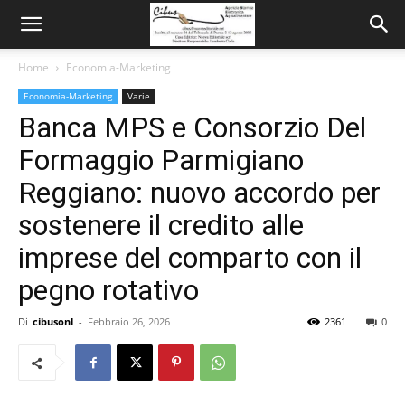
Home
Economia-Marketing
Economia-Marketing
Varie
Banca MPS e Consorzio Del
Formaggio Parmigiano
Reggiano: nuovo accordo per
sostenere il credito alle
imprese del comparto con il
pegno rotativo
Di
cibusonl
-
Febbraio 26, 2026
2361
0