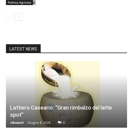
Politica Agricola
LATEST NEWS
Lattiero Caseario: “Gran rimbalzo del latte
spot”
cibusonl
-
Giugno 8, 2026
0