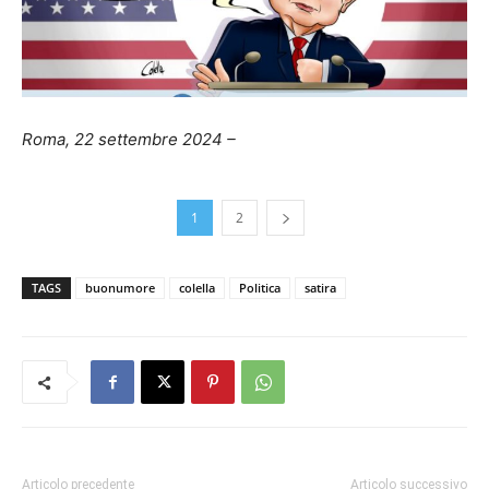
Roma, 22 settembre 2024 –
1
2
TAGS
buonumore
colella
Politica
satira
Articolo precedente
Articolo successivo