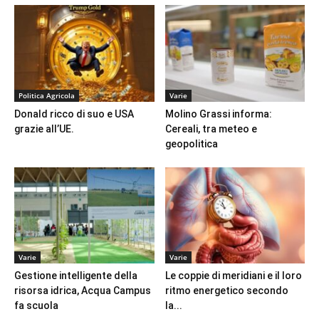
Politica Agricola
Varie
Donald ricco di suo e USA
Molino Grassi informa:
grazie all’UE.
Cereali, tra meteo e
geopolitica
Varie
Varie
Gestione intelligente della
Le coppie di meridiani e il loro
risorsa idrica, Acqua Campus
ritmo energetico secondo
fa scuola
la...