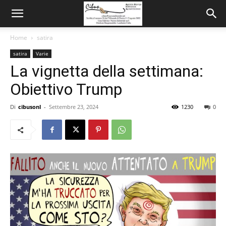
Home
satira
satira
Varie
La vignetta della settimana:
Obiettivo Trump
Di
cibusonl
-
Settembre 23, 2024
1230
0