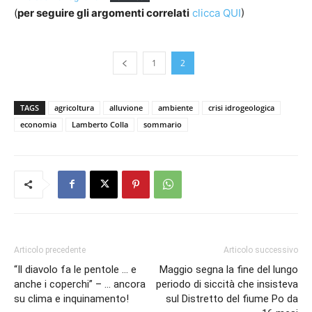
(
per seguire gli argomenti correlati
clicca QUI
)
1
2
TAGS
agricoltura
alluvione
ambiente
crisi idrogeologica
economia
Lamberto Colla
sommario
Articolo precedente
Articolo successivo
“Il diavolo fa le pentole … e
Maggio segna la fine del lungo
anche i coperchi” – … ancora
periodo di siccità che insisteva
su clima e inquinamento!
sul Distretto del fiume Po da