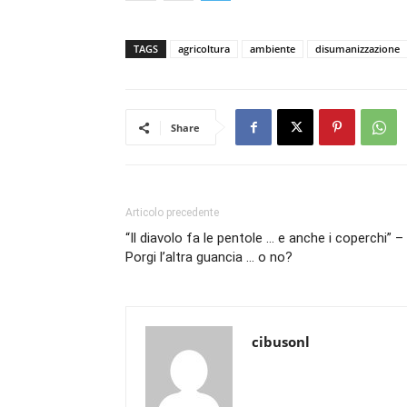
TAGS
agricoltura
ambiente
disumanizzazione
Share
Articolo precedente
“Il diavolo fa le pentole … e anche i coperchi” –
Porgi l’altra guancia … o no?
cibusonl