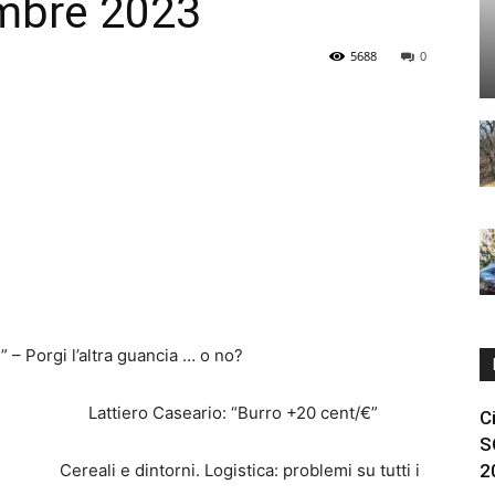
mbre 2023
5688
0
” – Porgi l’altra guancia … o no?
iero Caseario: “Burro +20 cent/€”
C
S
e dintorni. Logistica: problemi su tutti i
2