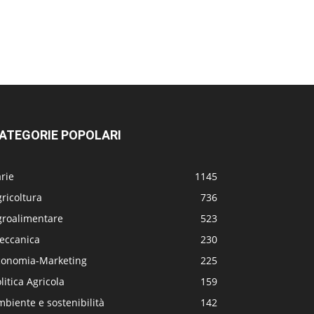
ATEGORIE POPOLARI
rie
1145
ricoltura
736
groalimentare
523
eccanica
230
conomia-Marketing
225
litica Agricola
159
biente e sostenibilità
142