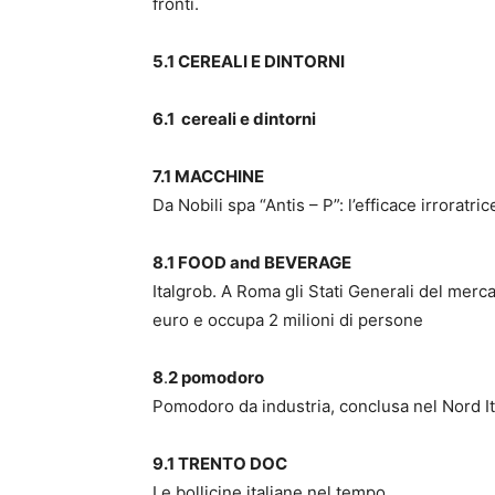
fronti.
5.1 CEREALI E DINTORN
6.1 cereali e dintorni
Cereal
7.1 MACCHINE
Da Nobili spa “Antis – P”: l’efficace irroratri
8.1 FOOD and BEVERAGE
Italgrob. A Roma gli Stati Generali del merca
euro e occupa 2 milioni di persone
8
.
2 pomodoro
Pomodoro da industria, conclusa nel Nord It
9.1 TRENTO DOC
Le bollicine italiane nel tempo