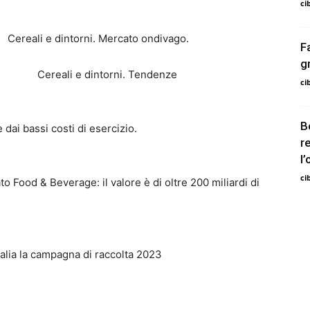
ci
I
Cereali e dintorni. Mercato ondivago.
F
gr
i e dintorni. Tendenze
ci
B
ce dai bassi costi di esercizio.
r
l
ci
to Food & Beverage: il valore è di oltre 200 miliardi di
alia la campagna di raccolta 2023