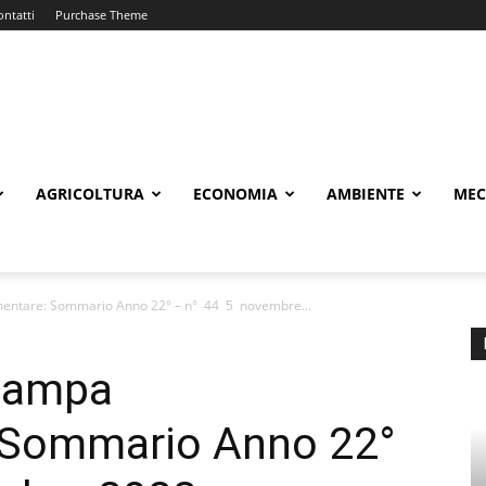
ontatti
Purchase Theme
AGRICOLTURA
ECONOMIA
AMBIENTE
MEC
mentare: Sommario Anno 22° – n° 44 5 novembre...
Stampa
 Sommario Anno 22°