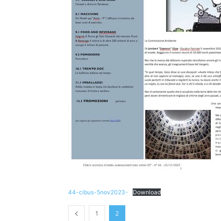
44-cibus-5nov2023-
Download
1
2