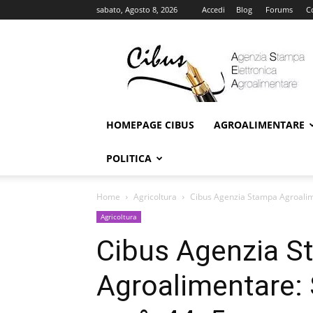
sabato, Agosto 8, 2026
Accedi
Blog
Forums
C
Cibus
Online
HOMEPAGE CIBUS
AGROALIMENTARE
POLITICA
Home
Agricoltura
Cibus Agenzia Stampa Agroali
Agricoltura
Cibus Agenzia 
Agroalimentare: