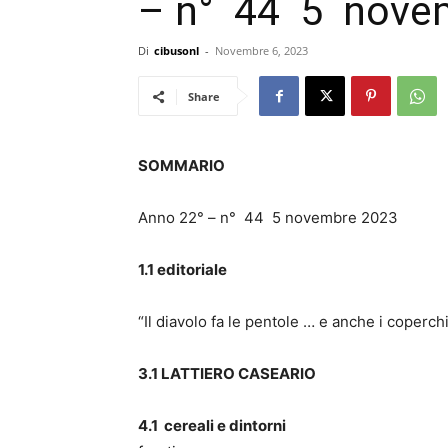
– n° 44 5 nove
Di
cibusonl
-
Novembre 6, 2023
Share
SOMMARIO
Anno 22° – n° 44 5 novembre 2023
1.1 editoriale
“Il diavolo fa le pentole … e anche i coperchi
3.1 LATTIERO CASEARIO
Latt
4.1 cereali e dintorni
Cereali 