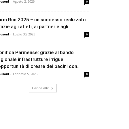
busonl
-
Agosto 2, 2026
0
arm Run 2025 – un successo realizzato
azie agli atleti, ai partner e agli...
busonl
-
Luglio 30, 2025
0
onifica Parmense: grazie al bando
egionale infrastrutture irrigue
’opportunità di creare dei bacini con...
busonl
-
Febbraio 5, 2025
0
Carica altri