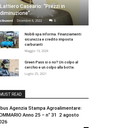
Lattiero Caseario: “Prezzi in
diminuzione”
cibusonl
-
Dicembre 6, 2022
0
Nobili spa informa. Finanziamenti
sicurezza e credito imposta
carburanti
Maggio 13, 2026
Green Pass si o no? Un colpo al
cerchio e un colpo alla botte.
Luglio 25, 2021
MUST READ
ibus Agenzia Stampa Agroalimentare:
OMMARIO Anno 25 – n° 31 2 agosto
026