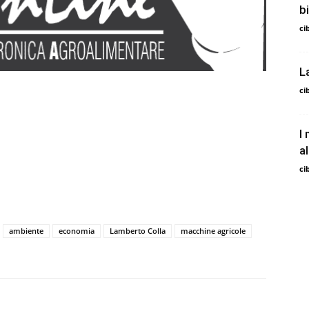
b
ci
L
ci
I
a
ci
ambiente
economia
Lamberto Colla
macchine agricole