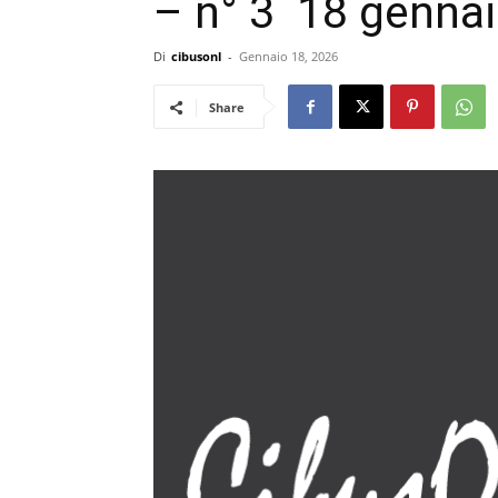
– n° 3 18 genna
Di
cibusonl
-
Gennaio 18, 2026
Share