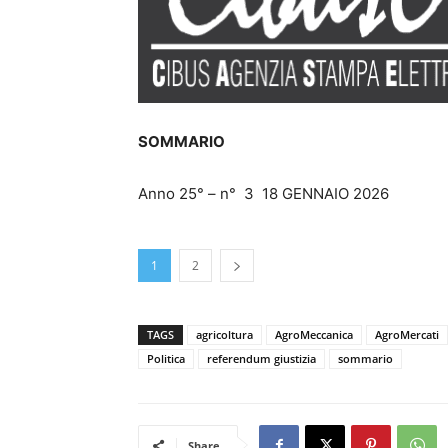
SOMMARIO
Anno 25° – n° 3 18 GENNAIO 2026
1
2
TAGS
agricoltura
AgroMeccanica
AgroMercati
Politica
referendum giustizia
sommario
Share