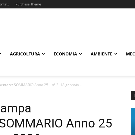
ontatti
Purchase Theme
AGRICOLTURA
ECONOMIA
AMBIENTE
MEC
entare: SOMMARIO Anno 25 – n° 3 18 gennaio ...
Stampa
: SOMMARIO Anno 25