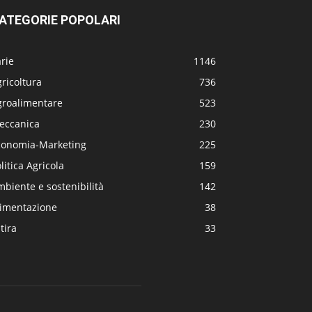
ATEGORIE POPOLARI
rie
1146
ricoltura
736
groalimentare
523
eccanica
230
conomia-Marketing
225
litica Agricola
159
biente e sostenibilità
142
limentazione
38
tira
33