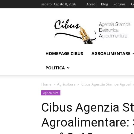
sabato, Agosto 8, 2026
Accedi
Blog
Forums
C
Cibus
Online
HOMEPAGE CIBUS
AGROALIMENTARE
POLITICA
Home
Agricoltura
Cibus Agenzia Stampa Agroalim
Agricoltura
Cibus Agenzia 
Agroalimentare