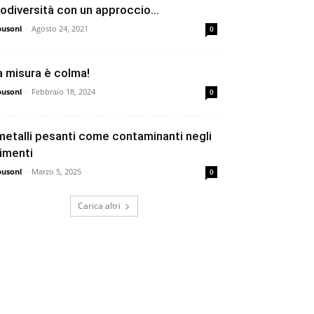
iodiversità con un approccio...
busonl
-
Agosto 24, 2021
0
a misura è colma!
busonl
-
Febbraio 18, 2024
0
 metalli pesanti come contaminanti negli
limenti
busonl
-
Marzo 5, 2025
0
Carica altri