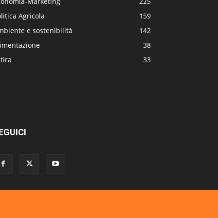
conomia-Marketing
225
litica Agricola
159
biente e sostenibilità
142
limentazione
38
tira
33
EGUICI