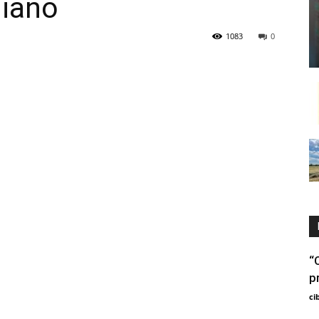
iano
1083
0
“
p
ci