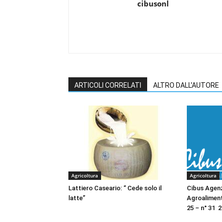
cibusonl
ARTICOLI CORRELATI
ALTRO DALL'AUTORE
Agricoltura
Agricoltura
Lattiero Caseario: “ Cede solo il
Cibus Agen
latte”
Agroalimen
25 – n° 31 