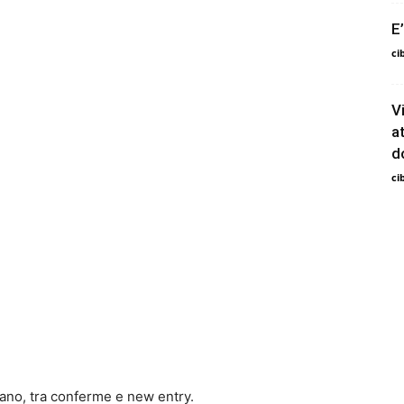
E
ci
V
a
d
ci
ano, tra conferme e new entry.