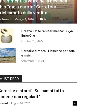
Frammenti di vetro nella bevanda
bio “mela carota” Carrefour
richiamata dalla ventita
cibusonl
-
Maggio 1, 2026
0
Prezzo Latte “a Riferimento”. 92,47
Euro/Q.le
Ottobre 25, 2025
Cereali e dintorni. Flessione per soia
e mais.
Settembre 1, 2021
MUST READ
Cereali e dintorni”. Sui campi tutto
rocede con regolarità.
busonl
-
Luglio 26, 2025
0