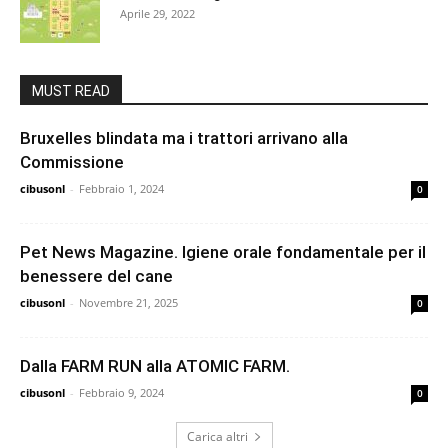
Aprile 29, 2022
MUST READ
Bruxelles blindata ma i trattori arrivano alla
Commissione
cibusonl
-
Febbraio 1, 2024
0
Pet News Magazine. Igiene orale fondamentale per il
benessere del cane
cibusonl
-
Novembre 21, 2025
0
Dalla FARM RUN alla ATOMIC FARM.
cibusonl
-
Febbraio 9, 2024
0
Carica altri