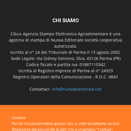
CHI SIAMO
Cibus Agenzia Stampe Elettronica Agroalimentare è una
agenzia di stampa di Nuova Editoriale società cooperativa
autorizzata.
Iscritta al n° 24 del Tribunale di Parma il 13 agosto 2002.
Sede Legale: Via Sidney Sonnino, 35/a, 43126 Parma (PR)
Codice fiscale e partita iva: 01887110342
Iscritta al Registro imprese di Parma al n° 24929
Registro Operatori della Comunicazione - R.O.C. 4843
Contattaci:
info@nuovaeditoriale.net
SEGUICI
Cookies
Per far funzionare bene questo sito, a volte installiamo sul tuo
dispositivo dei piccoli file di dati che si chiamano "cookies".