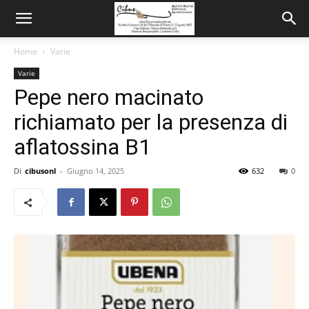
Home
Varie
Varie
Pepe nero macinato
richiamato per la presenza di
aflatossina B1
Di
cibusonl
-
Giugno 14, 2025
632
0