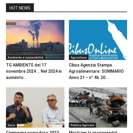
HOT NEWS
Ambiente e sostenibilità
Agricoltura
TG AMBIENTE del 17
Cibus Agenzia Stampa
novembre 2024 … Nel 2024 in
Agroalimentare: SOMMARIO
aumento...
Anno 21 – n° 46 20...
Varie
Politica Agricola
Campagna pomodoro 2023:
Morti per la propaganda!