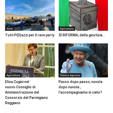
Varie
Agricoltura
Tutti P(D)azzi per il rave party
SÌ RIFORMA, della giustizia…
Agricoltura
Politica Agricola
Elisa Cugini nel
Passo dopo passo, nuvola
nuovo Consiglio di
dopo nuvola ,
Amministrazione del
l’accompagniamo in cielo?
Consorzio del Parmigiano
Reggiano