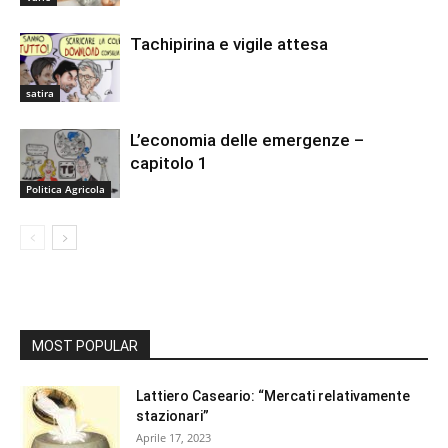
Tachipirina e vigile attesa
satira
L’economia delle emergenze –
capitolo 1
Politica Agricola
MOST POPULAR
Lattiero Caseario: “Mercati relativamente
stazionari”
Aprile 17, 2023