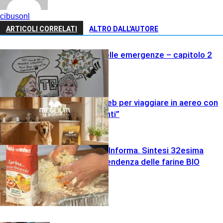
cibusonl
ARTICOLI CORRELATI
ALTRO DALL'AUTORE
L’economia delle emergenze – capitolo 2
Consigli dal web per viaggiare in aereo con
cani “importanti”
Politica
Agricola
Molino Grassi Informa. Sintesi 32esima
settimana e tendenza delle farine BIO
Varie