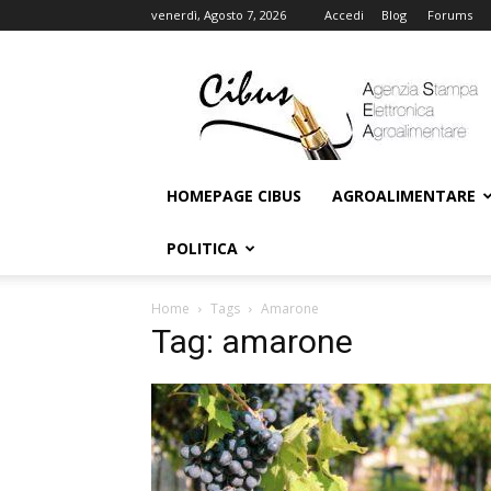
venerdì, Agosto 7, 2026
Accedi
Blog
Forums
Cibus
Online
HOMEPAGE CIBUS
AGROALIMENTARE
POLITICA
Home
Tags
Amarone
Tag: amarone