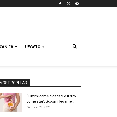
CANICA
UE/WTO
MOST POPULAR
“Dimmi come digerisci e ti dirò
come stai”: Scopri il legame...
Gennaio 28, 2025