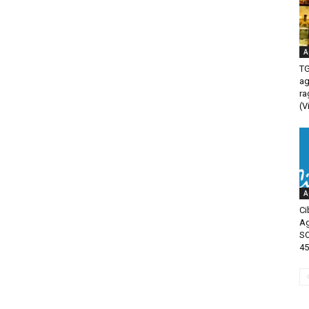
A
TG
ag
ra
(V
A
Ci
Ag
SO
45