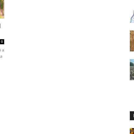
l
0
i a
ia