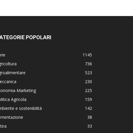
ATEGORIE POPOLARI
rie
1145
ricoltura
736
groalimentare
523
eccanica
230
conomia-Marketing
225
litica Agricola
159
biente e sostenibilità
142
limentazione
38
tira
33