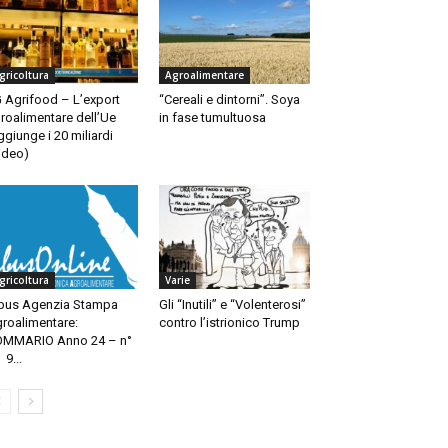
gricoltura
Agroalimentare
 Agrifood – L’export
“Cereali e dintorni”. Soya
roalimentare dell’Ue
in fase tumultuosa
ggiunge i 20 miliardi
ideo)
gricoltura
Varie
bus Agenzia Stampa
Gli “Inutili” e “Volenterosi”
roalimentare:
contro l’istrionico Trump
MMARIO Anno 24 – n°
 9...