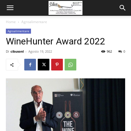
Home
Agroalimentare
Agroalimentare
WineHunter Award 2022
Di
cibusonl
-
Agosto 19, 2022
962
0