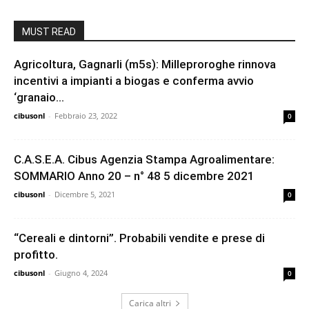
MUST READ
Agricoltura, Gagnarli (m5s): Milleproroghe rinnova
incentivi a impianti a biogas e conferma avvio
‘granaio...
cibusonl
-
Febbraio 23, 2022
0
C.A.S.E.A. Cibus Agenzia Stampa Agroalimentare:
SOMMARIO Anno 20 – n° 48 5 dicembre 2021
cibusonl
-
Dicembre 5, 2021
0
“Cereali e dintorni”. Probabili vendite e prese di
profitto.
cibusonl
-
Giugno 4, 2024
0
Carica altri