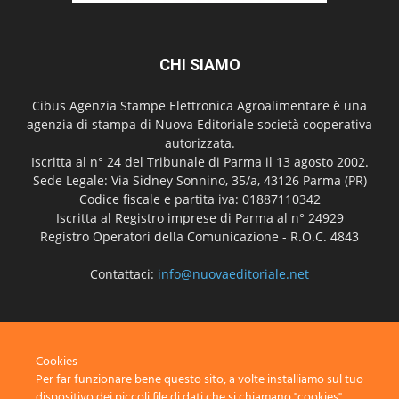
CHI SIAMO
Cibus Agenzia Stampe Elettronica Agroalimentare è una
agenzia di stampa di Nuova Editoriale società cooperativa
autorizzata.
Iscritta al n° 24 del Tribunale di Parma il 13 agosto 2002.
Sede Legale: Via Sidney Sonnino, 35/a, 43126 Parma (PR)
Codice fiscale e partita iva: 01887110342
Iscritta al Registro imprese di Parma al n° 24929
Registro Operatori della Comunicazione - R.O.C. 4843
Contattaci:
info@nuovaeditoriale.net
SEGUICI
Cookies
Per far funzionare bene questo sito, a volte installiamo sul tuo
dispositivo dei piccoli file di dati che si chiamano "cookies".