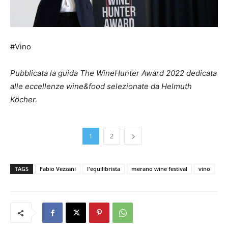
#Vino
Pubblicata la guida The WineHunter Award 2022 dedicata
alle eccellenze wine&food selezionate da Helmuth
Köcher.
1
2
TAGS
Fabio Vezzani
l'equilibrista
merano wine festival
vino