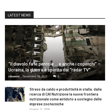
LATEST NEWS
“Il diavolo fa le pentole … e anche i coperchi” –
Ucraina, la guerra è sparita dai “radar TV”
cibusonl
-
Novembre 18, 2023
0
Stress da caldo e produttività in stalla: dalla
ricerca di CAI Nutrizione la nuova frontiera
nutrizionale come antidoto a sostegno delle
imprese zootecniche
Giugno 11, 2026