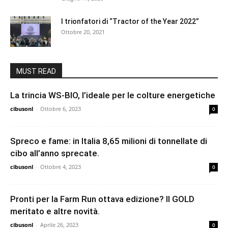
I trionfatori di “Tractor of the Year 2022”
Ottobre 20, 2021
MUST READ
La trincia WS-BIO, l’ideale per le colture energetiche
cibusonl
-
Ottobre 6, 2023
0
Spreco e fame: in Italia 8,65 milioni di tonnellate di
cibo all’anno sprecate.
cibusonl
-
Ottobre 4, 2023
0
Pronti per la Farm Run ottava edizione? Il GOLD
meritato e altre novità.
cibusonl
-
Aprile 26, 2023
0