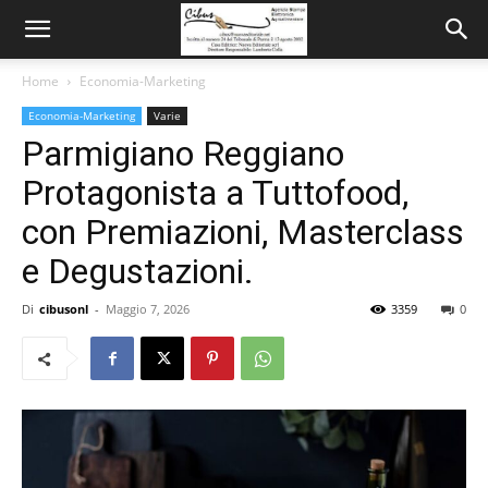
Home
Economia-Marketing
Economia-Marketing
Varie
Parmigiano Reggiano
Protagonista a Tuttofood,
con Premiazioni, Masterclass
e Degustazioni.
Di
cibusonl
-
Maggio 7, 2026
3359
0