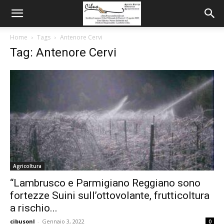
Home
Tags
Antenore Cervi
Tag: Antenore Cervi
Agricoltura
“Lambrusco e Parmigiano Reggiano sono
fortezze Suini sull’ottovolante, frutticoltura
a rischio...
cibusonl
-
Gennaio 3, 2022
0