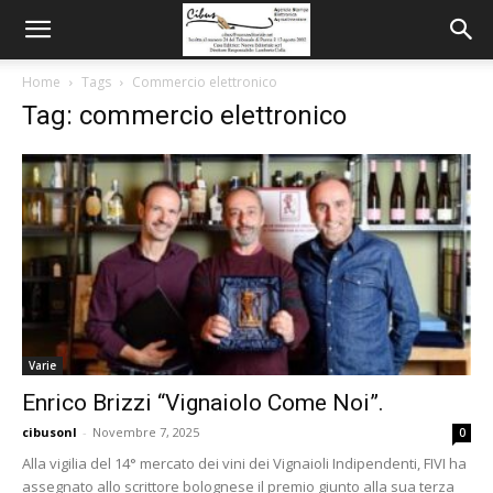
Home
Tags
Commercio elettronico
Tag: commercio elettronico
Varie
Enrico Brizzi “Vignaiolo Come Noi”.
cibusonl
-
Novembre 7, 2025
0
Alla vigilia del 14° mercato dei vini dei Vignaioli Indipendenti, FIVI ha
assegnato allo scrittore bolognese il premio giunto alla sua terza