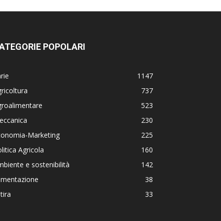
ATEGORIE POPOLARI
rie
1147
ricoltura
737
groalimentare
523
eccanica
230
conomia-Marketing
225
litica Agricola
160
biente e sostenibilità
142
limentazione
38
tira
33