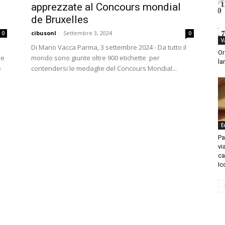
apprezzate al Concours mondial
de Bruxelles
cibusonl
-
Settembre 3, 2024
0
0
V
Di Mario Vacca Parma, 3 settembre 2024 - Da tutto il
Or
le
mondo sono giunte oltre 900 etichette per
la
e
contendersi le medaglie del Concours Mondial...
E
Pa
vi
c
Ic