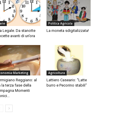
arie
Politica Agricola
a Legale. Da stanotte
La moneta sdigitalizzata!
ncette avanti di un’ora
conomia-Marketing
Agricoltura
rmigiano Reggiano: al
Lattiero Caseario: “Latte
a la terza fase della
burro e Pecorino stabili”
ampagna Momenti
onici...