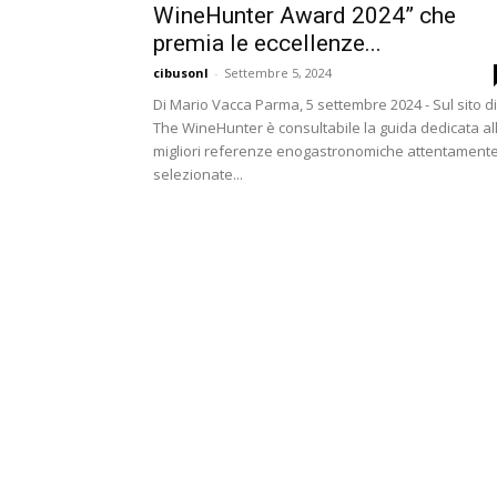
WineHunter Award 2024” che
premia le eccellenze...
cibusonl
-
Settembre 5, 2024
Di Mario Vacca Parma, 5 settembre 2024 - Sul sito di
The WineHunter è consultabile la guida dedicata al
migliori referenze enogastronomiche attentament
selezionate...