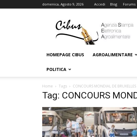
domenica, Agosto 9, 2026
Accedi
Blog
Forums
Cibus
Online
HOMEPAGE CIBUS
AGROALIMENTARE
POLITICA
Home
Tags
CONCOURS MONDIAL DE BRUXELLES
Tag: CONCOURS MOND