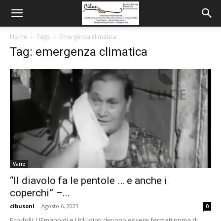
Home
Tags
Emergenza climatica
Tag: emergenza climatica
Varie
“Il diavolo fa le pentole … e anche i
coperchi” –...
cibusonl
-
Agosto 6, 2023
0
Eco-folli, UEmanoidi e Utili Idioti devono essere fermati prima di