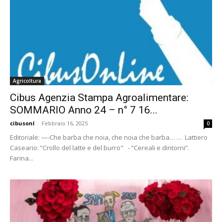
Agricoltura
Cibus Agenzia Stampa Agroalimentare:
SOMMARIO Anno 24 – n° 7 16...
cibusonl
-
Febbraio 16, 2025
0
Editoriale: —-Che barba che noia, che noia che barba… … Lattiero
Caseario: “Crollo del latte e del burro" - “Cereali e dintorni”.
Farina...