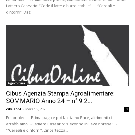
Lattiero Caseario: “Cede il latte e burro stabile" - “Cereali e
dintorni”. Dazi...
Agricoltura
Cibus Agenzia Stampa Agroalimentare:
SOMMARIO Anno 24 – n° 9 2...
cibusonl
-
Marzo 2, 2025
0
Editoriale: —- Prima paga e poi facciamo Pace, altrimenti ci
arrabbiamo! - Lattiero Caseario: “Pecorino in lieve ripresa" -
““Cereali e dintorni”. L’incertezza...