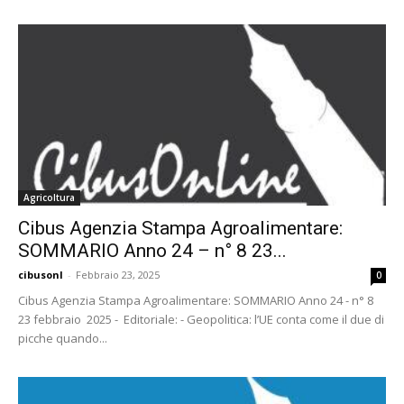
Agricoltura
Cibus Agenzia Stampa Agroalimentare:
SOMMARIO Anno 24 – n° 8 23...
cibusonl
-
Febbraio 23, 2025
0
Cibus Agenzia Stampa Agroalimentare: SOMMARIO Anno 24 - n° 8
23 febbraio 2025 - Editoriale: - Geopolitica: l’UE conta come il due di
picche quando...