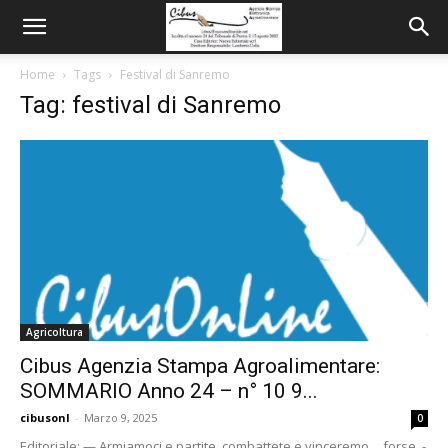
Home
Tags
Festival di Sanremo
Tag: festival di Sanremo
Agricoltura
Cibus Agenzia Stampa Agroalimentare:
SOMMARIO Anno 24 – n° 10 9...
cibusonl
-
Marzo 9, 2025
0
Editoriale: — Armiamoci e partite, combattete e vinceremo… forse. -