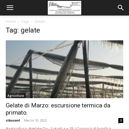
Home
Tags
Gelate
Tag: gelate
Agricoltura
Gelate di Marzo: escursione termica da
primato.
cibusonl
-
Marzo 10, 2022
0
#agricoltura #gelate Da - 3 gradi a + 18. I Consorzi di bonifica