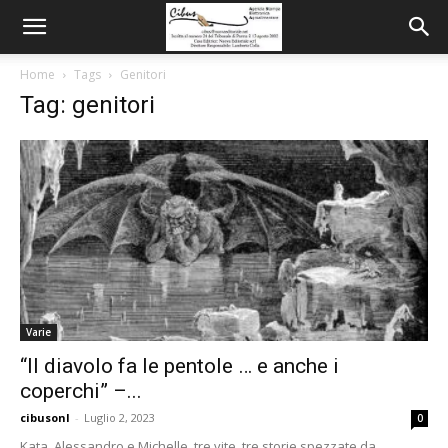
Home
Tags
Genitori
Tag: genitori
Varie
“Il diavolo fa le pentole … e anche i
coperchi” –...
cibusonl
-
Luglio 2, 2023
0
Kata, Alessandro e Michelle, tre vite, tre storie spezzate da