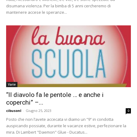
disumana violenza. Per la bimba di 5 anni cercheremo di
mantenere accese le speranze...
Varie
“Il diavolo fa le pentole … e anche i
coperchi” –...
cibusonl
-
Giugno 25, 2023
0
Posto che non l’avete accecata vi diamo un “9” in condotta
auspicando possiate, durante le vacanze estive, perfezionare la
mira. Di Lambert "Daemon" Glue - Ducatus...