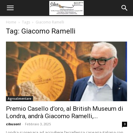
Home
Tags
Giacomo Ramelli
Tag: Giacomo Ramelli
Agroalimentare
Premio Casello d’oro, al British Museum di
Londra, andrà Giacomo Ramelli,...
cibusonl
-
Febbraio 3, 2025
0
Londra si prepara ad accogliere l’eccellenza casearia italiana con