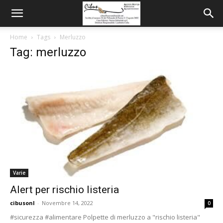
Home
Tags
Merluzzo
Tag: merluzzo
Varie
Alert per rischio listeria
cibusonl
-
Novembre 14, 2022
0
#sicurezza #alimentare Polpette di merluzzo a "rischio listeria"