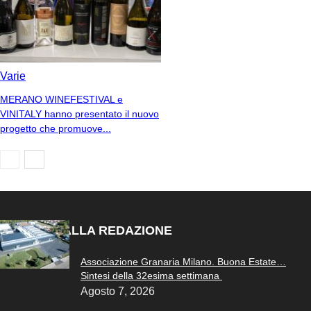
Varie
MERANO WINEFESTIVAL e
VINITALY hanno presentato il nuovo
progetto che promuove...
SCELTO DALLA REDAZIONE
Associazione Granaria Milano. Buona Estate…
Sintesi della 32esima settimana
Agosto 7, 2026