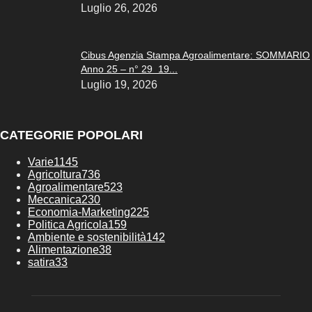
Luglio 26, 2026
Cibus Agenzia Stampa Agroalimentare: SOMMARIO
Anno 25 – n° 29 19...
Luglio 19, 2026
CATEGORIE POPOLARI
Varie
1145
Agricoltura
736
Agroalimentare
523
Meccanica
230
Economia-Marketing
225
Politica Agricola
159
Ambiente e sostenibilità
142
Alimentazione
38
satira
33