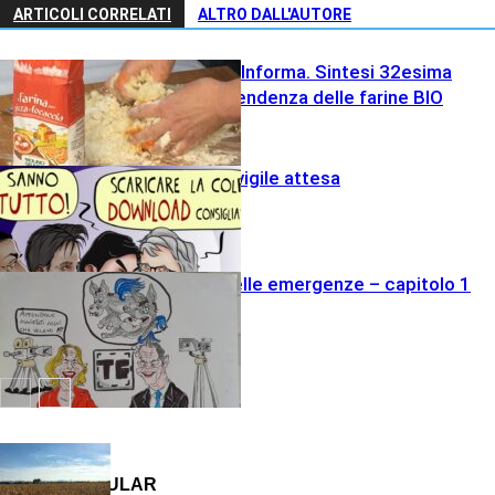
ARTICOLI CORRELATI
ALTRO DALL'AUTORE
Molino Grassi Informa. Sintesi 32esima
settimana e tendenza delle farine BIO
Tachipirina e vigile attesa
Varie
L’economia delle emergenze – capitolo 1
satira
Politica
Agricola
MOST POPULAR