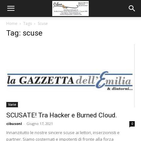
Home
Tags
Scuse
Tag: scuse
Varie
SCUSATE! Tra Hacker e Burned Cloud.
cibusonl
-
Giugno 17, 2021
0
Innanzitutto le nostre sincere scuse ai lettori, inserzionisti e
partner. Siamo costernati e impotenti di fronte alla forza