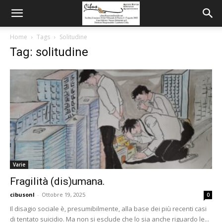
Home
Tags
Solitudine
Tag: solitudine
Varie
Fragilità (dis)umana.
cibusonl
-
Ottobre 19, 2025
0
Il disagio sociale è, presumibilmente, alla base dei più recenti casi
di tentato suicidio. Ma non si esclude che lo sia anche riguardo le...