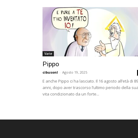
Varie
Pippo
cibusonl
-
Agosto 19, 2025
E anche Pippo ci ha lasciato. Il 16 agosto all’età di 8
anni, dopo aver trascorso l’ultimo periodo della su
vita condizionato da un forte...