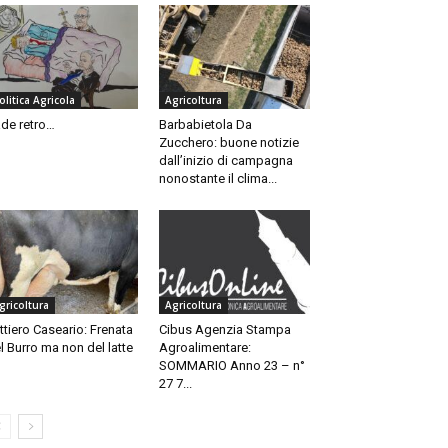
olitica Agricola
Agricoltura
de retro…
Barbabietola Da
Zucchero: buone notizie
dall’inizio di campagna
nonostante il clima...
gricoltura
Agricoltura
ttiero Caseario: Frenata
Cibus Agenzia Stampa
l Burro ma non del latte
Agroalimentare:
SOMMARIO Anno 23 – n°
27 7...