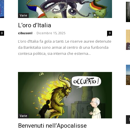
Varie
L’oro d’Italia
cibusonl
-
Dicembre 15, 2025
0
0
L’oro d’Italia fa gola a tanti. Le riserve auree detenute
da Bankitalia sono armai al centro di una furibonda
contesa politica, sia interna che esterna...
Varie
Benvenuti nell’Apocalisse