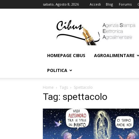
sabato, Agosto 8, 2026
Accedi
Blog
Forums
Cibus
Online
HOMEPAGE CIBUS
AGROALIMENTARE
POLITICA
Home
Tags
Spettacolo
Tag: spettacolo