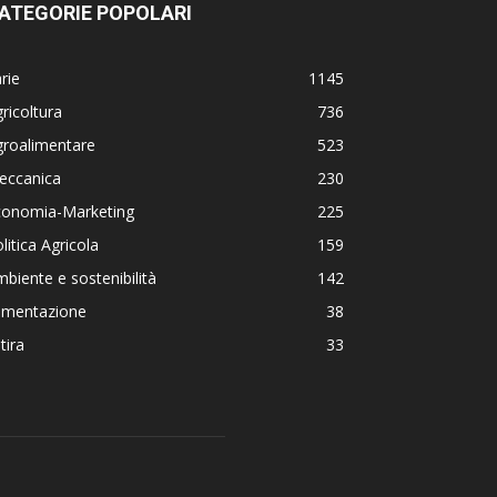
ATEGORIE POPOLARI
rie
1145
ricoltura
736
groalimentare
523
eccanica
230
conomia-Marketing
225
litica Agricola
159
biente e sostenibilità
142
limentazione
38
tira
33