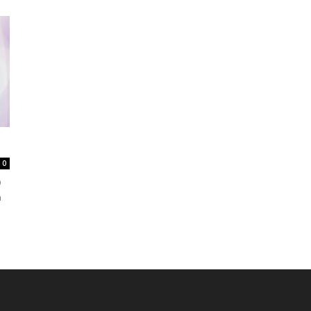
0
9
a