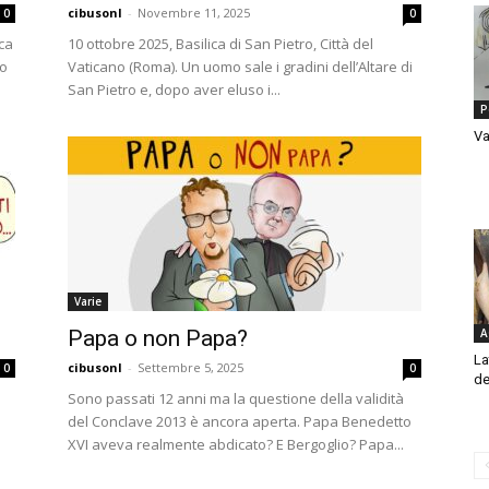
cibusonl
-
Novembre 11, 2025
0
0
uca
10 ottobre 2025, Basilica di San Pietro, Città del
ro
Vaticano (Roma). Un uomo sale i gradini dell’Altare di
San Pietro e, dopo aver eluso i...
P
Va
Varie
Papa o non Papa?
A
La
cibusonl
-
Settembre 5, 2025
0
0
de
Sono passati 12 anni ma la questione della validità
del Conclave 2013 è ancora aperta. Papa Benedetto
XVI aveva realmente abdicato? E Bergoglio? Papa...