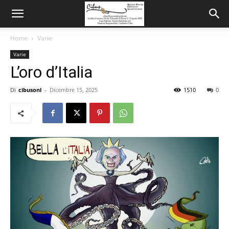
Home
Varie
Varie
L’oro d’Italia
Di
cibusonl
-
Dicembre 15, 2025
1510
0